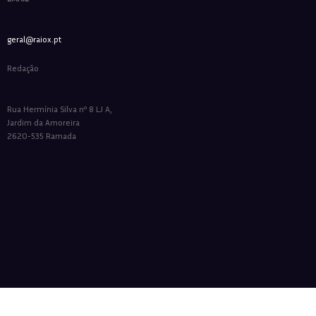
geral@raiox.pt
Redação
Rua Hermínia Silva nº 8 LJ A,
Jardim da Amoreira
2620-535 Ramada