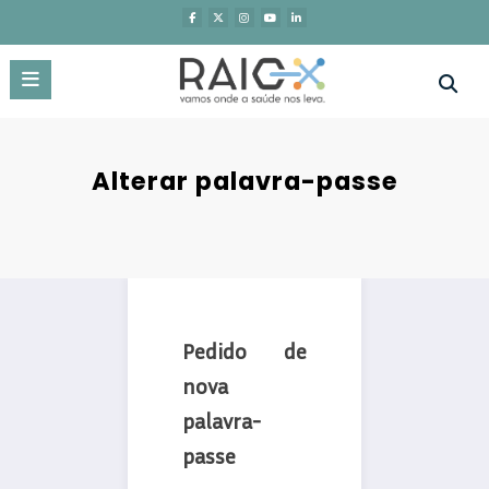
Saltar
para
o
conteúdo
Alterar palavra-passe
Pedido de
nova
palavra-
passe