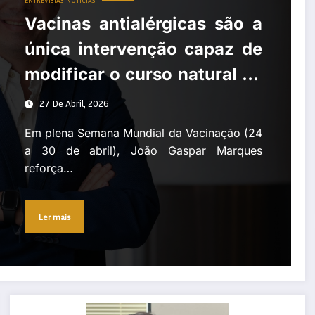
ENTREVISTAS
NOTÍCIAS
Vacinas antialérgicas são a
única intervenção capaz de
modificar o curso natural da
doença alérgica
27 De Abril, 2026
Em plena Semana Mundial da Vacinação (24
a 30 de abril), João Gaspar Marques
reforça…
Ler mais