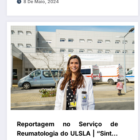
taxa de mortalidade
8 De Maio, 2024
Reportagem no Serviço de
Reumatologia do ULSLA | “Sinto-