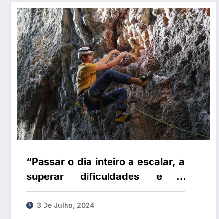
“Passar o dia inteiro a escalar, a
superar dificuldades e a
desafiar-me a mim próprio, de
forma livre, sem qualquer tipo de
3 De Julho, 2024