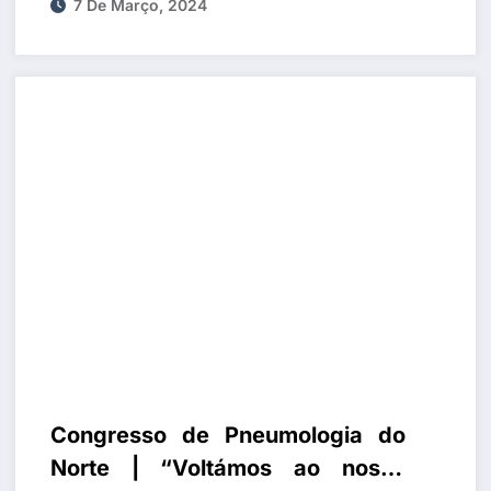
multidisciplinariedade de forma
7 De Março, 2024
a construirmos um programa que
fizesse uma abordagem
completa do doente”
Congresso de Pneumologia do
Norte | “Voltámos ao nosso