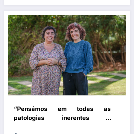
de distinção de qualidade de
bom para muito bom” diz João
Eurico Cabral da Fonseca
“Pensámos em todas as
patologias inerentes à
Pneumologia e na