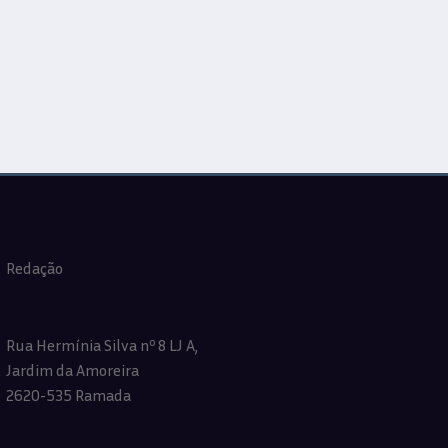
Redação
Rua Hermínia Silva nº 8 LJ A,
Jardim da Amoreira
2620-535 Ramada