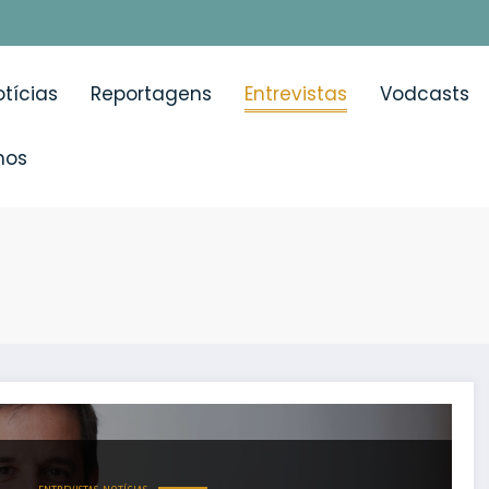
tícias
Reportagens
Entrevistas
Vodcasts
mos
z de modificar o curso natural da doença alérgica