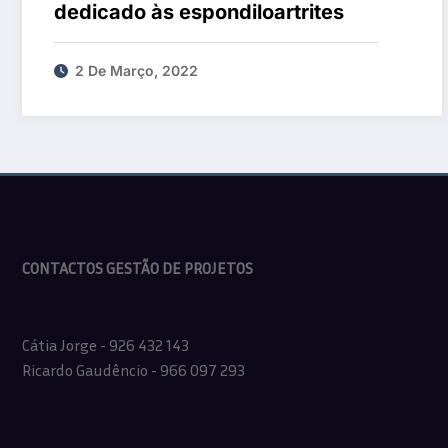
dedicado às espondiloartrites
2 De Março, 2022
CONTACTOS GESTÃO DE PROJETOS
Cátia Jorge - 926 432 143
Ricardo Gaudêncio - 966 097 293