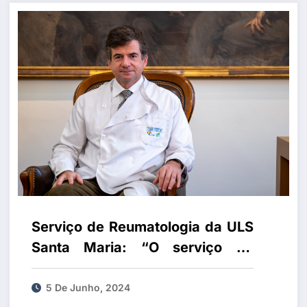
Serviço de Reumatologia da ULS
Santa Maria: “O serviço foi
certificado externamente e o
nosso objetivo é aumentar o nível
5 De Junho, 2024