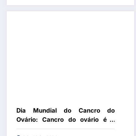
medo, faz-me sentir um
verdadeiro super-herói”
Dia Mundial do Cancro do
Ovário: Cancro do ovário é o
cancro ginecológico com a maior