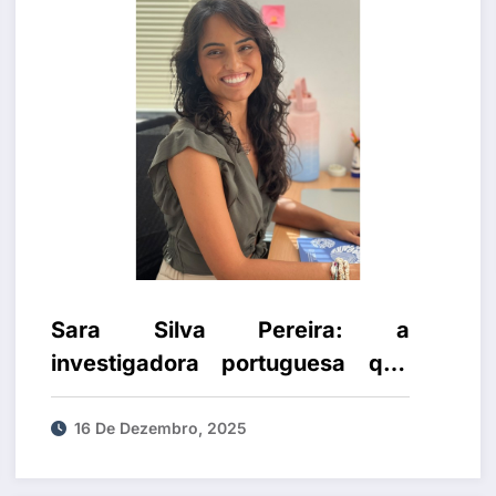
Sara Silva Pereira: a
investigadora portuguesa que
desvendou novos segredos da
doença do sono
16 De Dezembro, 2025