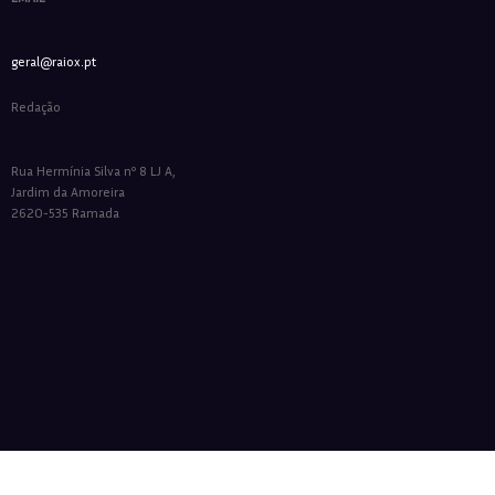
geral@raiox.pt
Redação
Rua Hermínia Silva nº 8 LJ A,
Jardim da Amoreira
2620-535 Ramada