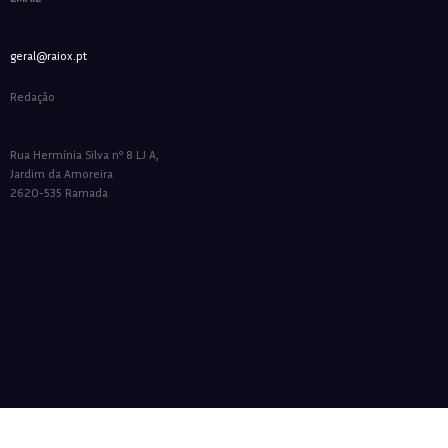
geral@raiox.pt
Redação
Rua Hermínia Silva nº 8 LJ A,
Jardim da Amoreira
2620-535 Ramada