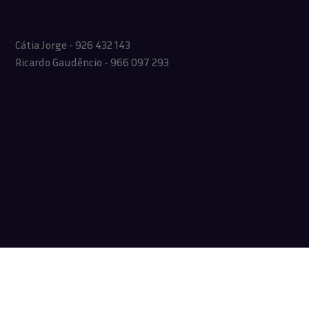
Cátia Jorge - 926 432 143
Ricardo Gaudêncio - 966 097 293