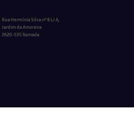
Rua Hermínia Silva nº 8 LJ A,
Jardim da Amoreira
2620-535 Ramada