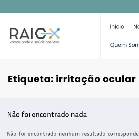
Saltar
para
o
Inicio
No
conteúdo
Quem So
Etiqueta: irritação ocular
Não foi encontrado nada
Não foi encontrado nenhum resultado correspondent