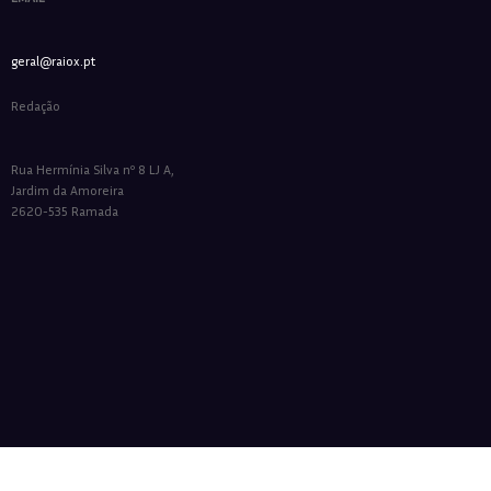
geral@raiox.pt
Redação
Rua Hermínia Silva nº 8 LJ A,
Jardim da Amoreira
2620-535 Ramada