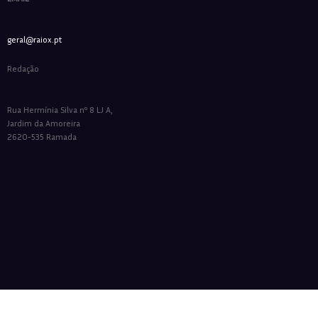
geral@raiox.pt
Redação
Rua Hermínia Silva nº 8 LJ A,
Jardim da Amoreira
2620-535 Ramada