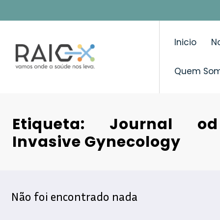
Saltar
para
o
Inicio
No
conteúdo
Quem So
Etiqueta: Journal od
Invasive Gynecology
Não foi encontrado nada