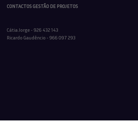
CONTACTOS GESTÃO DE PROJETOS
Cátia Jorge - 926 432 143
Ricardo Gaudêncio - 966 097 293