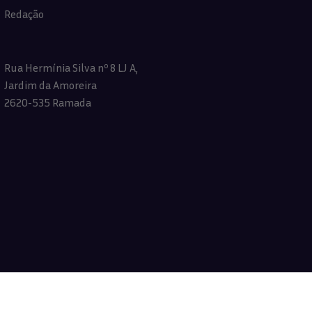
Redação
Rua Hermínia Silva nº 8 LJ A,
Jardim da Amoreira
2620-535 Ramada