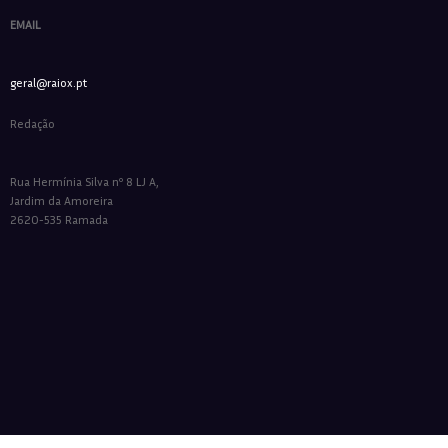
EMAIL
geral@raiox.pt
Redação
Rua Hermínia Silva nº 8 LJ A,
Jardim da Amoreira
2620-535 Ramada