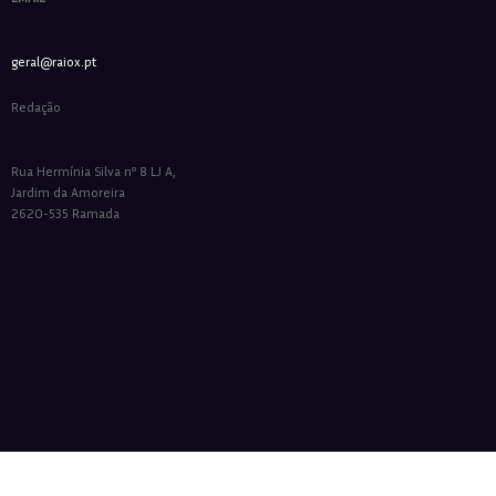
geral@raiox.pt
Redação
Rua Hermínia Silva nº 8 LJ A,
Jardim da Amoreira
2620-535 Ramada