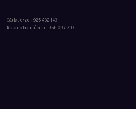
Cátia Jorge - 926 432 143
Ricardo Gaudêncio - 966 097 293