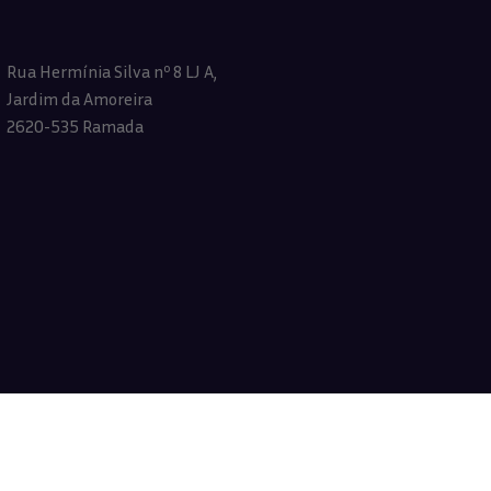
Rua Hermínia Silva nº 8 LJ A,
Jardim da Amoreira
2620-535 Ramada