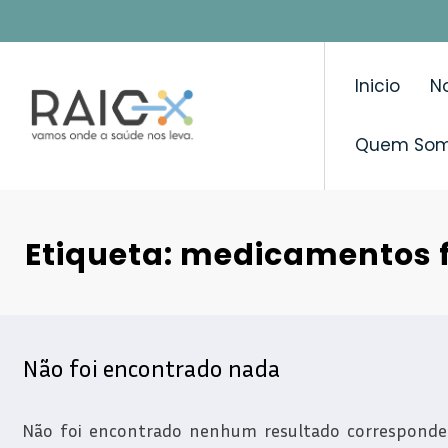
Saltar
para
o
Inicio
No
conteúdo
Quem So
Etiqueta: medicamentos f
Não foi encontrado nada
Não foi encontrado nenhum resultado correspondent