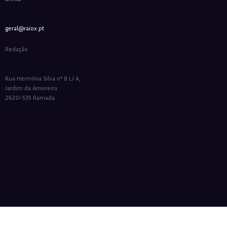
geral@raiox.pt
Redação
Rua Hermínia Silva nº 8 LJ A,
Jardim da Amoreira
2620-535 Ramada