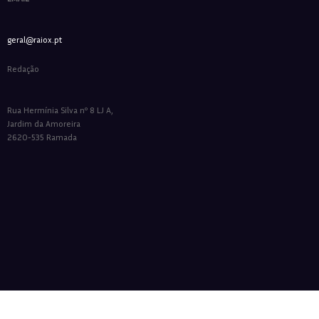
geral@raiox.pt
Redação
Rua Hermínia Silva nº 8 LJ A,
Jardim da Amoreira
2620-535 Ramada