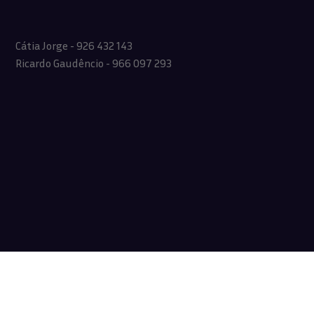
Cátia Jorge - 926 432 143
Ricardo Gaudêncio - 966 097 293