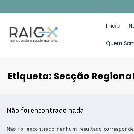
Saltar
para
o
Inicio
No
conteúdo
Quem So
Etiqueta: Secção Regiona
Não foi encontrado nada
Não foi encontrado nenhum resultado correspondent