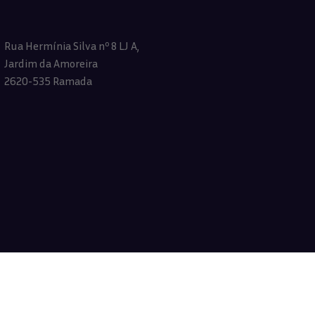
Rua Hermínia Silva nº 8 LJ A,
Jardim da Amoreira
2620-535 Ramada