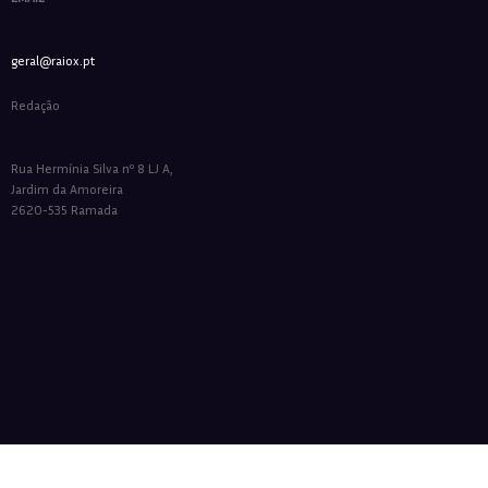
geral@raiox.pt
Redação
Rua Hermínia Silva nº 8 LJ A,
Jardim da Amoreira
2620-535 Ramada