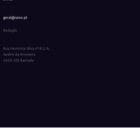
geral@raiox.pt
Redação
Rua Hermínia Silva nº 8 LJ A,
Jardim da Amoreira
2620-535 Ramada