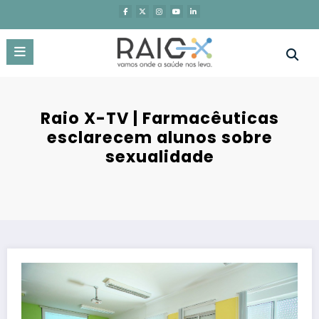
Saltar
para
o
conteúdo
Raio X-TV | Farmacêuticas
esclarecem alunos sobre
sexualidade