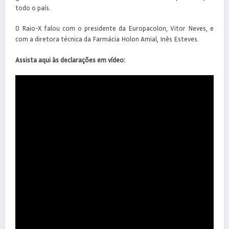
todo o país.
O Raio-X falou com o presidente da Europacolon, Vitor Neves, e
com a diretora técnica da Farmácia Holon Amial, Inês Esteves.
Assista aqui às declarações em vídeo: