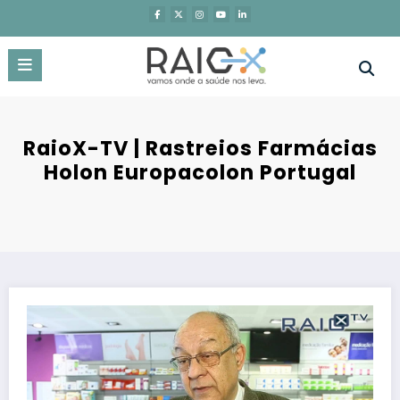
Saltar
para
o
conteúdo
RaioX-TV | Rastreios Farmácias
Holon Europacolon Portugal