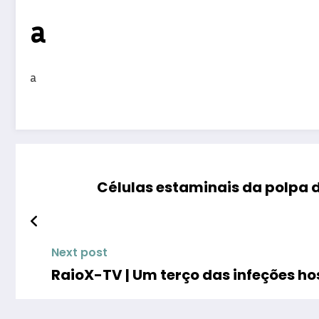
a
a
Células estaminais da polpa d
Next post
RaioX-TV | Um terço das infeções ho