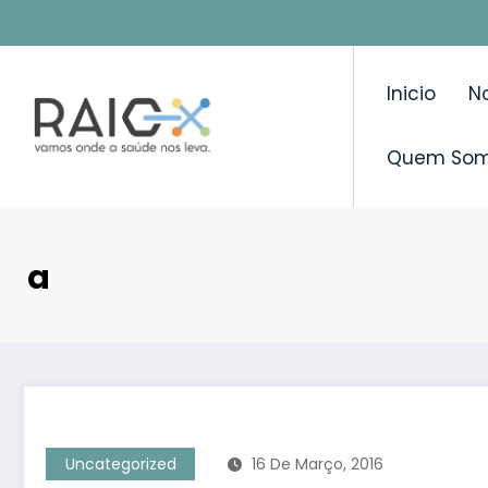
Saltar
para
o
Inicio
No
conteúdo
Quem So
a
Uncategorized
16 De Março, 2016