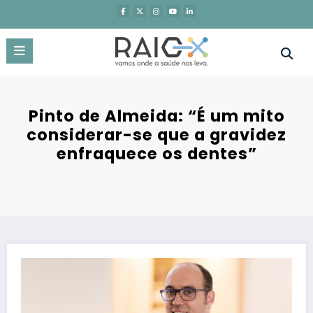
Saltar
para
o
conteúdo
Pinto de Almeida: “É um mito
considerar-se que a gravidez
enfraquece os dentes”