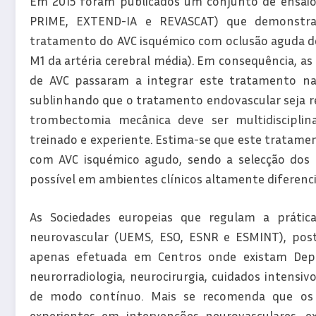
Em 2015 foram publicados um conjunto de ensaios
PRIME, EXTEND-IA e REVASCAT) que demonstra
tratamento do AVC isquémico com oclusão aguda de
M1 da artéria cerebral média). Em consequência, as
de AVC passaram a integrar este tratamento na
sublinhando que o tratamento endovascular seja re
trombectomia mecânica deve ser multidisciplinar
treinado e experiente. Estima-se que este tratamen
com AVC isquémico agudo, sendo a selecção dos d
possível em ambientes clínicos altamente diferenc
As Sociedades europeias que regulam a prátic
neurovascular (UEMS, ESO, ESNR e ESMINT), post
apenas efetuada em Centros onde existam Depa
neurorradiologia, neurocirurgia, cuidados intensiv
de modo contínuo. Mais se recomenda que os 
experientes em intervenções neurovasculares, 