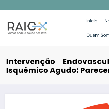
Saltar
para
o
Inicio
No
conteúdo
Quem So
Intervenção Endovasc
Isquémico Agudo: Parece