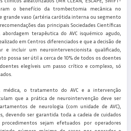
 clínicos aleatorizados (MR CLEAN, ESCAPE, SWIFT-
ram o benefício da trombectomia mecânica no
 grande vaso (artéria carótida interna ou segmento
 recomendações das principais Sociedades Científicas
 abordagem terapêutica do AVC isquémico agudo,
alizado em Centros diferenciados e que a decisão de
 e incluir um neurointervencionista qualificado,
to possa ser útil a cerca de 10% de todos os doentes
oentes elegíveis um passo crítico e complexo, só
iados.
a médica, o tratamento do AVC e a intervenção
ulam que a prática de neurointervenção deve ser
rtamentos de neurologia (com unidade de AVC),
os, devendo ser garantida toda a cadeia de cuidados
procedimentos sejam efetuados por operadores
exigindo número mínimo de casos por operador e