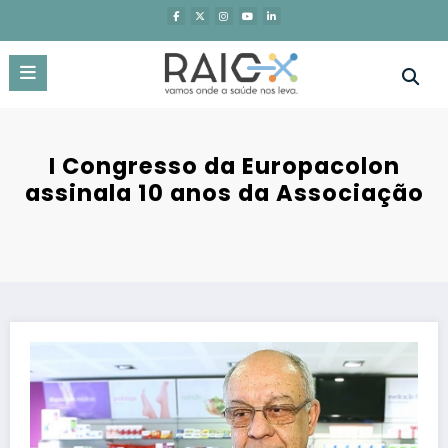
Saltar
para
o
conteúdo
I Congresso da Europacolon
assinala 10 anos da Associação