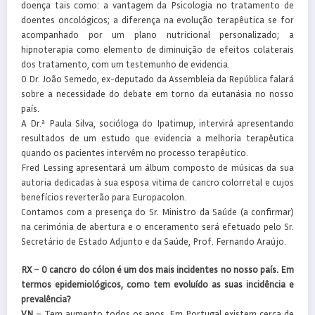
doença tais como: a vantagem da Psicologia no tratamento de
doentes oncológicos; a diferença na evolução terapêutica se for
acompanhado por um plano nutricional personalizado; a
hipnoterapia como elemento de diminuição de efeitos colaterais
dos tratamento, com um testemunho de evidencia.
O Dr. João Semedo, ex-deputado da Assembleia da República falará
sobre a necessidade do debate em torno da eutanásia no nosso
país.
A Dr.ª Paula Silva, socióloga do Ipatimup, intervirá apresentando
resultados de um estudo que evidencia a melhoria terapêutica
quando os pacientes intervêm no processo terapêutico.
Fred Lessing apresentará um álbum composto de músicas da sua
autoria dedicadas à sua esposa vitima de cancro colorretal e cujos
benefícios reverterão para Europacolon.
Contamos com a presença do Sr. Ministro da Saúde (a confirmar)
na cerimónia de abertura e o enceramento será efetuado pelo Sr.
Secretário de Estado Adjunto e da Saúde, Prof. Fernando Araújo.
RX
–
O cancro do cólon é um dos mais incidentes no nosso país. Em
termos epidemiológicos, como tem evoluído as suas incidência e
prevalência?
VN
– Tem aumento todos os anos. Em Portugal existem cerca de