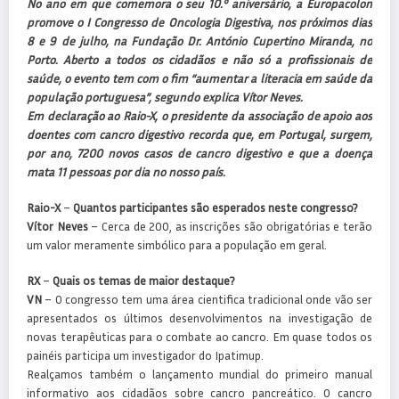
No ano em que comemora o seu 10.º aniversário, a Europacolon
promove o I Congresso de Oncologia Digestiva, nos próximos dias
8 e 9 de julho, na Fundação Dr. António Cupertino Miranda, no
Porto. Aberto a todos os cidadãos e não só a profissionais de
saúde, o evento tem com o fim “aumentar a literacia em saúde da
população portuguesa”, segundo explica Vítor Neves.
Em declaração ao Raio-X, o presidente da associação de apoio aos
doentes com cancro digestivo recorda que, em Portugal, surgem,
por ano, 7200 novos casos de cancro digestivo e que a doença
mata 11 pessoas por dia no nosso país.
Raio-X
–
Quantos participantes são esperados neste congresso?
Vítor Neves
– Cerca de 200, as inscrições são obrigatórias e terão
um valor meramente simbólico para a população em geral.
RX
–
Quais os temas de maior destaque?
VN
– O congresso tem uma área cientifica tradicional onde vão ser
apresentados os últimos desenvolvimentos na investigação de
novas terapêuticas para o combate ao cancro. Em quase todos os
painéis participa um investigador do Ipatimup.
Realçamos também o lançamento mundial do primeiro manual
informativo aos cidadãos sobre cancro pancreático. O cancro