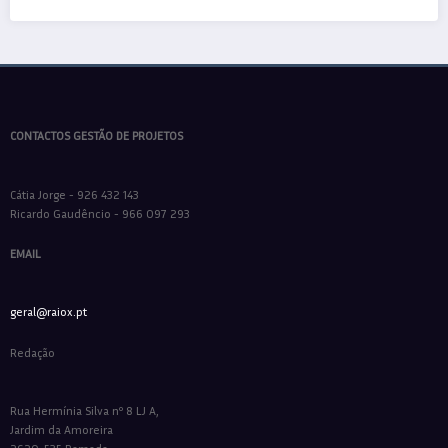
CONTACTOS GESTÃO DE PROJETOS
Cátia Jorge - 926 432 143
Ricardo Gaudêncio - 966 097 293
EMAIL
geral@raiox.pt
Redação
Rua Hermínia Silva nº 8 LJ A,
Jardim da Amoreira