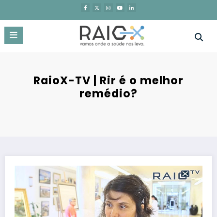
Saltar
para
o
conteúdo
RaioX-TV | Rir é o melhor
remédio?