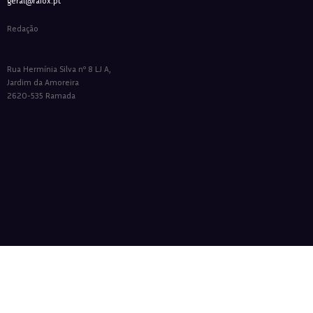
geral@raiox.pt
Redação
Rua Hermínia Silva nº 8 LJ A,
Jardim da Amoreira
2620-535 Ramada