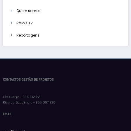
Quem somos
Raio X TV
Reportagens
CONTACTOS GESTÃO DE PROJETOS
Cátia Jorge - 926 432 143
Ricardo Gaudêncio - 966 097 293
EMAIL