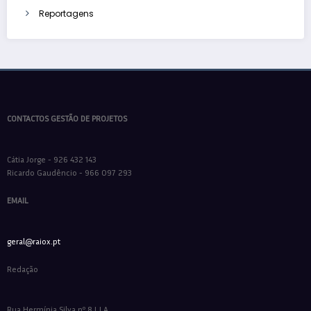
Reportagens
CONTACTOS GESTÃO DE PROJETOS
Cátia Jorge - 926 432 143
Ricardo Gaudêncio - 966 097 293
EMAIL
geral@raiox.pt
Redação
Rua Hermínia Silva nº 8 LJ A,