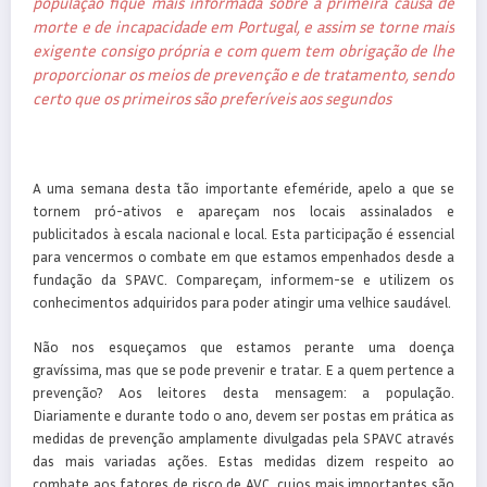
população fique mais informada sobre a primeira causa de
morte e de incapacidade em Portugal, e assim se torne mais
exigente consigo própria e com quem tem obrigação de lhe
proporcionar os meios de prevenção e de tratamento, sendo
certo que os primeiros são preferíveis aos segundos
A uma semana desta tão importante efeméride, apelo a que se
tornem pró-ativos e apareçam nos locais assinalados e
publicitados à escala nacional e local. Esta participação é essencial
para vencermos o combate em que estamos empenhados desde a
fundação da SPAVC. Compareçam, informem-se e utilizem os
conhecimentos adquiridos para poder atingir uma velhice saudável.
Não nos esqueçamos que estamos perante uma doença
gravíssima, mas que se pode prevenir e tratar. E a quem pertence a
prevenção? Aos leitores desta mensagem: a população.
Diariamente e durante todo o ano, devem ser postas em prática as
medidas de prevenção amplamente divulgadas pela SPAVC através
das mais variadas ações. Estas medidas dizem respeito ao
combate aos fatores de risco de AVC, cujos mais importantes são