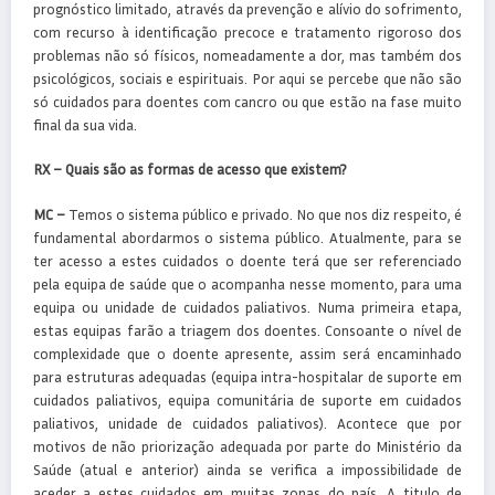
prognóstico limitado, através da prevenção e alívio do sofrimento,
com recurso à identificação precoce e tratamento rigoroso dos
problemas não só físicos, nomeadamente a dor, mas também dos
psicológicos, sociais e espirituais. Por aqui se percebe que não são
só cuidados para doentes com cancro ou que estão na fase muito
final da sua vida.
RX –
Quais são as formas de acesso que existem?
MC –
Temos o sistema público e privado. No que nos diz respeito, é
fundamental abordarmos o sistema público. Atualmente, para se
ter acesso a estes cuidados o doente terá que ser referenciado
pela equipa de saúde que o acompanha nesse momento, para uma
equipa ou unidade de cuidados paliativos. Numa primeira etapa,
estas equipas farão a triagem dos doentes. Consoante o nível de
complexidade que o doente apresente, assim será encaminhado
para estruturas adequadas (equipa intra-hospitalar de suporte em
cuidados paliativos, equipa comunitária de suporte em cuidados
paliativos, unidade de cuidados paliativos). Acontece que por
motivos de não priorização adequada por parte do Ministério da
Saúde (atual e anterior) ainda se verifica a impossibilidade de
aceder a estes cuidados em muitas zonas do país. A titulo de