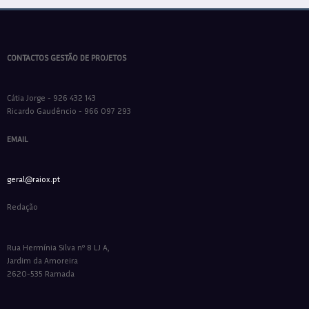
CONTACTOS GESTÃO DE PROJETOS
Cátia Jorge - 926 432 143
Ricardo Gaudêncio - 966 097 293
EMAIL
geral@raiox.pt
Redação
Rua Hermínia Silva nº 8 LJ A,
Jardim da Amoreira
2620-535 Ramada