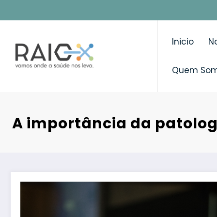
Saltar
para
o
Inicio
No
conteúdo
Quem So
A importância da patolog