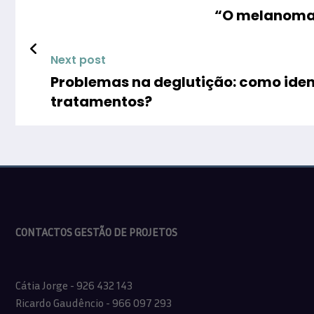
“O melanoma v
Next post
Problemas na deglutição: como ident
tratamentos?
CONTACTOS GESTÃO DE PROJETOS
Cátia Jorge - 926 432 143
Ricardo Gaudêncio - 966 097 293