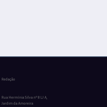
Redação
Rua Hermínia Silva nº 8 LJ A,
Jardim da Amoreira