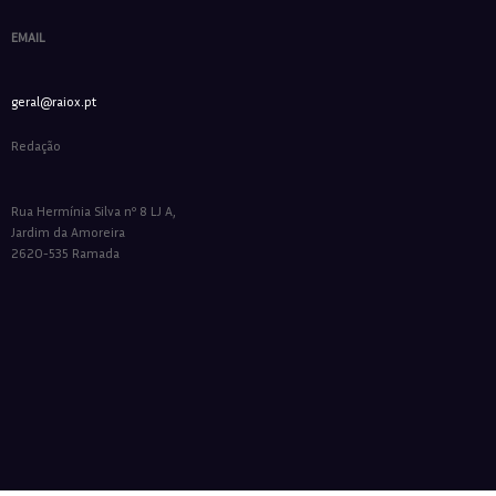
EMAIL
geral@raiox.pt
Redação
Rua Hermínia Silva nº 8 LJ A,
Jardim da Amoreira
2620-535 Ramada