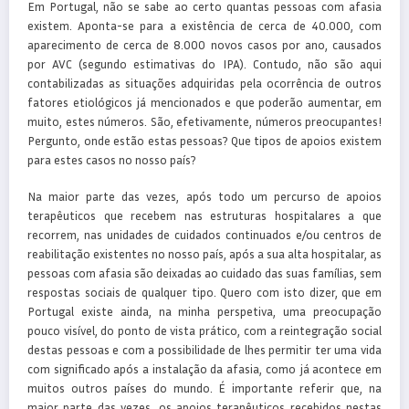
Em Portugal, não se sabe ao certo quantas pessoas com afasia
existem. Aponta-se para a existência de cerca de 40.000, com
aparecimento de cerca de 8.000 novos casos por ano, causados
por AVC (segundo estimativas do IPA). Contudo, não são aqui
contabilizadas as situações adquiridas pela ocorrência de outros
fatores etiológicos já mencionados e que poderão aumentar, em
muito, estes números. São, efetivamente, números preocupantes!
Pergunto, onde estão estas pessoas? Que tipos de apoios existem
para estes casos no nosso país?
Na maior parte das vezes, após todo um percurso de apoios
terapêuticos que recebem nas estruturas hospitalares a que
recorrem, nas unidades de cuidados continuados e/ou centros de
reabilitação existentes no nosso país, após a sua alta hospitalar, as
pessoas com afasia são deixadas ao cuidado das suas famílias, sem
respostas sociais de qualquer tipo. Quero com isto dizer, que em
Portugal existe ainda, na minha perspetiva, uma preocupação
pouco visível, do ponto de vista prático, com a reintegração social
destas pessoas e com a possibilidade de lhes permitir ter uma vida
com significado após a instalação da afasia, como já acontece em
muitos outros países do mundo. É importante referir que, na
maior parte das vezes, os apoios terapêuticos recebidos nestas