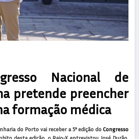
gresso Nacional de
na pretende preencher
 na formação médica
nharia do Porto vai receber a
5ª
edição
do
Congresso
ito desta edição, o Raio-X entrevistou José Durão,