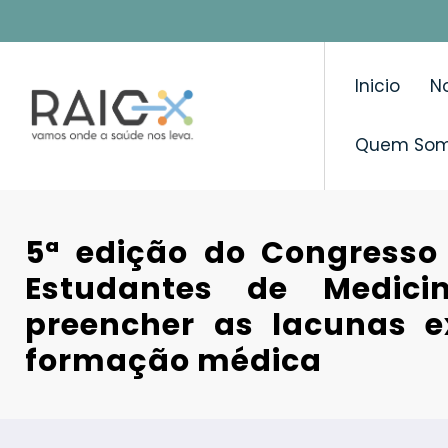
Saltar
para
o
Inicio
No
conteúdo
Quem So
5ª edição do Congresso
Estudantes de Medici
preencher as lacunas e
formação médica