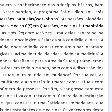
imulem o conhecimento dos princípios básicos, bem
 Nesse sentido, o programa foi dividido em “
três
sessões paralelas/workshops
”. As sessões plenárias
rnato Médico C(S)em Questões
,
Medicina Humanitária
a às três
keynote lectures,
uma delas centra-se na
ente oncológico a falar da sua condição clínica”. A
aúde, onde poderão contar com um olhar incomum
gicas e, acima de tudo, da criatividade na medicina”. A
 época desafiante para a área da Saúde, promovemos
ta área em todo o Mundo, bem como a discussão dos
de saúde, num mundo em mudança”. Por sua vez, as
simultâneo e abordarão inúmeros temas atuais com
número de pessoas”. Por fim, o congresso tem este
uma iniciativa conjunta com o “Centro de Investigação
 e que consiste numa “atividade remodelada que
ais dos estudantes de Medicina”. Os vencedores desta