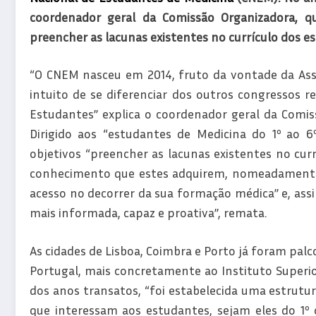
c
oordenador geral da Comissão Organizadora, 
preencher as lacunas existentes no currículo dos e
“O CNEM nasceu em 2014, fruto da vontade da Ass
intuito de se diferenciar dos outros congressos r
Estudantes” explica o coordenador geral da Comis
Dirigido aos “estudantes de Medicina do 1º ao
objetivos “preencher as lacunas existentes no cu
conhecimento que estes adquirem, nomeadamente 
acesso no decorrer da sua formação médica” e, ass
mais informada, capaz e proativa”, remata.
As cidades de Lisboa, Coimbra e Porto já foram palc
Portugal, mais concretamente ao Instituto Superio
dos anos transatos, “foi estabelecida uma estrut
que interessam aos estudantes, sejam eles do 1º