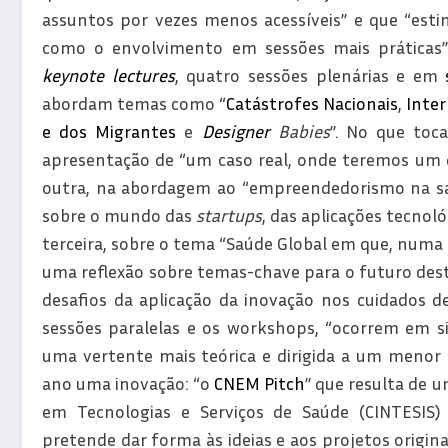
assuntos por vezes menos acessíveis” e que “est
como o envolvimento em sessões mais práticas”.
keynote lectures
, quatro sessões plenárias e em
abordam temas como “
Catástrofes Nacionais
,
Inte
e dos Migrantes
e
Designer
Babies
”. No que toc
apresentação de “um caso real, onde teremos um do
outra, na abordagem ao “empreendedorismo na s
sobre o mundo das
startups
, das aplicações tecnoló
terceira, sobre o tema “Saúde Global em que, numa
uma reflexão sobre temas-chave para o futuro des
desafios da aplicação da inovação nos cuidados 
sessões paralelas e os workshops, “ocorrem em 
uma vertente mais teórica e dirigida a um menor 
ano uma inovação: “o
CNEM Pitch
” que resulta de 
em Tecnologias e Serviços de Saúde (CINTESIS)
pretende dar forma às ideias e aos projetos origin