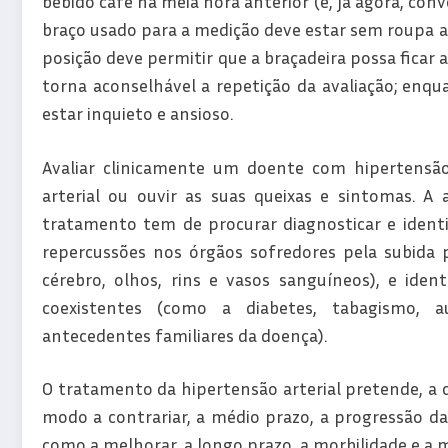
bebido café na meia hora anterior (e, já agora, con
braço usado para a medição deve estar sem roupa 
posição deve permitir que a braçadeira possa ficar a
torna aconselhável a repetição da avaliação; enqu
estar inquieto e ansioso.
Avaliar clinicamente um doente com hipertensão
arterial ou ouvir as suas queixas e sintomas. A 
tratamento tem de procurar diagnosticar e identif
repercussões nos órgãos sofredores pela subida p
cérebro, olhos, rins e vasos sanguíneos), e identi
coexistentes (como a diabetes, tabagismo, a
antecedentes familiares da doença).
O tratamento da hipertensão arterial pretende, a cu
modo a contrariar, a médio prazo, a progressão da
como a melhorar, a longo prazo, a morbilidade e a m