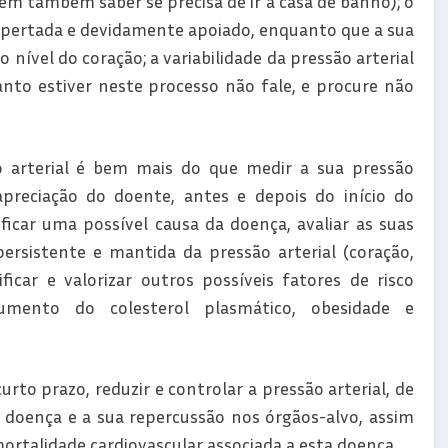
vém também saber se precisa de ir à casa de banho); o
apertada e devidamente apoiado, enquanto que a sua
o nível do coração; a variabilidade da pressão arterial
anto estiver neste processo não fale, e procure não
 arterial é bem mais do que medir a sua pressão
apreciação do doente, antes e depois do início do
icar uma possível causa da doença, avaliar as suas
ersistente e mantida da pressão arterial (coração,
ficar e valorizar outros possíveis fatores de risco
umento do colesterol plasmático, obesidade e
rto prazo, reduzir e controlar a pressão arterial, de
 doença e a sua repercussão nos órgãos-alvo, assim
ortalidade cardiovascular associada a esta doença.