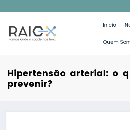
Saltar
para
o
Inicio
No
conteúdo
Quem So
Hipertensão arterial: o 
prevenir?