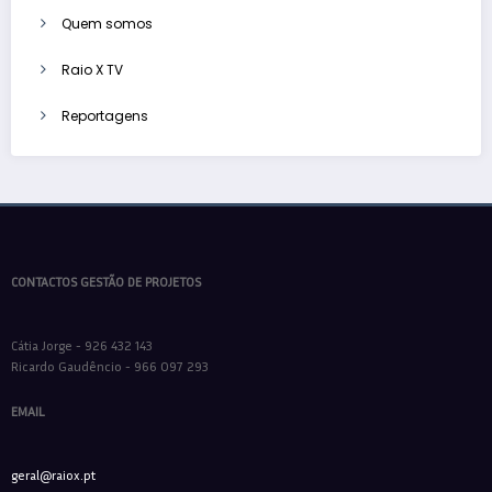
Quem somos
Raio X TV
Reportagens
CONTACTOS GESTÃO DE PROJETOS
Cátia Jorge - 926 432 143
Ricardo Gaudêncio - 966 097 293
EMAIL
geral@raiox.pt