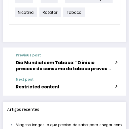
Nicotina
Rotator
Tabaco
Previous post
Dia Mundial sem Tabaco: “O início
precoce do consumo do tabaco provoca
diminuição acentuada do
Next post
desenvolvimento pulmonar”
Restricted content
Artigos recentes
Viagens longas: o que precisa de saber para chegar com