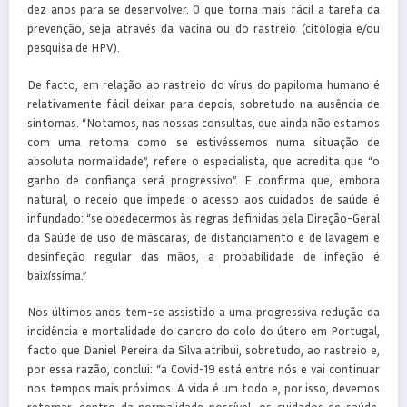
dez anos para se desenvolver. O que torna mais fácil a tarefa da
prevenção, seja através da vacina ou do rastreio (citologia e/ou
pesquisa de HPV).
De facto, em relação ao rastreio do vírus do papiloma humano é
relativamente fácil deixar para depois, sobretudo na ausência de
sintomas. “Notamos, nas nossas consultas, que ainda não estamos
com uma retoma como se estivéssemos numa situação de
absoluta normalidade”, refere o especialista, que acredita que “o
ganho de confiança será progressivo”. E confirma que, embora
natural, o receio que impede o acesso aos cuidados de saúde é
infundado: “se obedecermos às regras definidas pela Direção-Geral
da Saúde de uso de máscaras, de distanciamento e de lavagem e
desinfeção regular das mãos, a probabilidade de infeção é
baixíssima.”
Nos últimos anos tem-se assistido a uma progressiva redução da
incidência e mortalidade do cancro do colo do útero em Portugal,
facto que Daniel Pereira da Silva atribui, sobretudo, ao rastreio e,
por essa razão, conclui: “a Covid-19 está entre nós e vai continuar
nos tempos mais próximos. A vida é um todo e, por isso, devemos
retomar, dentro da normalidade possível, os cuidados de saúde,