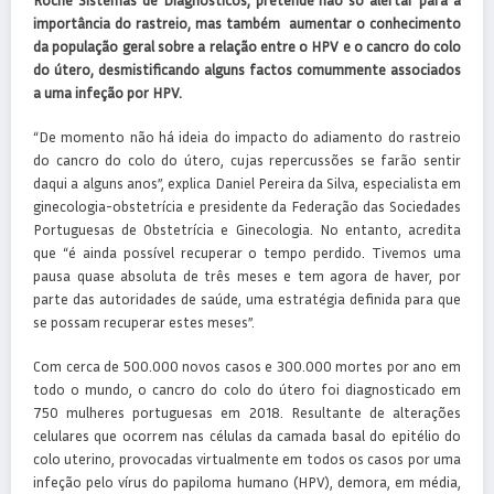
importância do rastreio, mas também aumentar o conhecimento
da população geral sobre a relação entre o HPV e o cancro do colo
do útero, desmistificando alguns factos comummente associados
a uma infeção por HPV.
“De momento não há ideia do impacto do adiamento do rastreio
do cancro do colo do útero, cujas repercussões se farão sentir
daqui a alguns anos”, explica Daniel Pereira da Silva, especialista em
ginecologia-obstetrícia e presidente da Federação das Sociedades
Portuguesas de Obstetrícia e Ginecologia. No entanto, acredita
que “é ainda possível recuperar o tempo perdido. Tivemos uma
pausa quase absoluta de três meses e tem agora de haver, por
parte das autoridades de saúde, uma estratégia definida para que
se possam recuperar estes meses”.
Com cerca de 500.000 novos casos e 300.000 mortes por ano em
todo o mundo, o cancro do colo do útero foi diagnosticado em
750 mulheres portuguesas em 2018. Resultante de alterações
celulares que ocorrem nas células da camada basal do epitélio do
colo uterino, provocadas virtualmente em todos os casos por uma
infeção pelo vírus do papiloma humano (HPV), demora, em média,