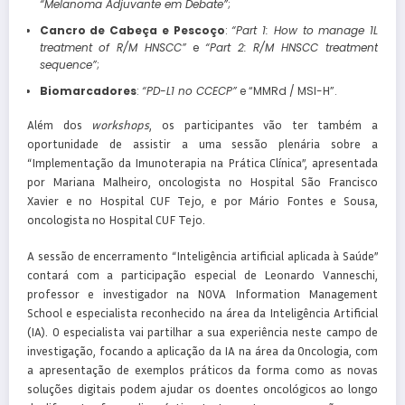
“Melanoma Adjuvante em Debate”
;
Cancro de Cabeça e Pescoço
:
“Part 1: How to manage 1L
treatment of R/M HNSCC”
e
“Part 2: R/M HNSCC treatment
sequence”
;
Biomarcadores
:
“PD-L1 no CCECP”
e “MMRd / MSI-H”.
Além dos
workshops
, os participantes vão ter também a
oportunidade de assistir a uma sessão plenária sobre a
“Implementação da Imunoterapia na Prática Clínica”, apresentada
por Mariana Malheiro, oncologista no Hospital São Francisco
Xavier e no Hospital CUF Tejo, e por Mário Fontes e Sousa,
oncologista no Hospital CUF Tejo.
A sessão de encerramento “Inteligência artificial aplicada à Saúde”
contará com a participação especial de Leonardo Vanneschi,
professor e investigador na NOVA Information Management
School e especialista reconhecido na área da Inteligência Artificial
(IA). O especialista vai partilhar a sua experiência neste campo de
investigação, focando a aplicação da IA na área da Oncologia, com
a apresentação de exemplos práticos da forma como as novas
soluções digitais podem ajudar os doentes oncológicos ao longo