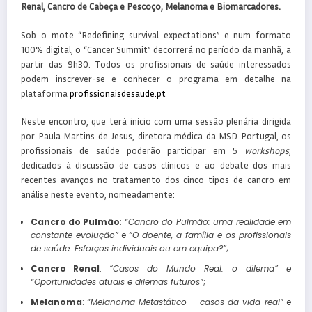
Renal, Cancro de Cabeça e Pescoço, Melanoma e Biomarcadores.
Sob o mote “Redefining survival expectations” e num formato
100% digital, o “Cancer Summit” decorrerá no período da manhã, a
partir das 9h30. Todos os profissionais de saúde interessados
podem inscrever-se e conhecer o programa em detalhe na
plataforma
profissionaisdesaude.pt
Neste encontro, que terá início com uma sessão plenária dirigida
por Paula Martins de Jesus, diretora médica da MSD Portugal, os
profissionais de saúde poderão participar em 5
workshops
,
dedicados à discussão de casos clínicos e ao debate dos mais
recentes avanços no tratamento dos cinco tipos de cancro em
análise neste evento, nomeadamente:
Cancro do Pulmão
:
“Cancro do Pulmão: uma realidade em
constante evolução”
e
“O doente, a família e os profissionais
de saúde. Esforços individuais ou em equipa?”
;
Cancro Renal
:
“Casos do Mundo Real: o dilema” e
“Oportunidades atuais e dilemas futuros”
;
Melanoma
:
“Melanoma Metastático – casos da vida real”
e