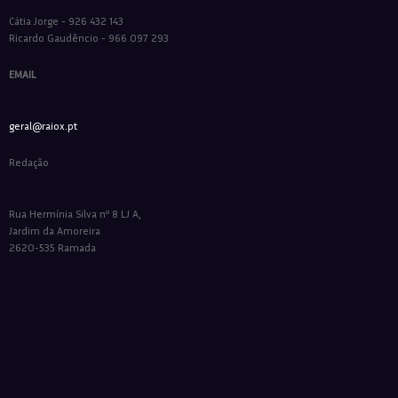
Cátia Jorge - 926 432 143
Ricardo Gaudêncio - 966 097 293
EMAIL
geral@raiox.pt
Redação
Rua Hermínia Silva nº 8 LJ A,
Jardim da Amoreira
2620-535 Ramada