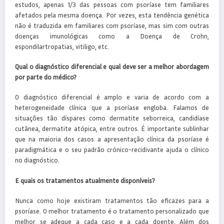
estudos, apenas 1/3 das pessoas com psoríase tem familiares
afetados pela mesma doença. Por vezes, esta tendência genética
não é traduzida em familiares com psoríase, mas sim com outras
doenças imunológicas como a Doença de Crohn,
espondilartropatias, vitiligo, etc.
Qual o diagnóstico diferencial e qual deve ser a melhor abordagem
por parte do médico?
O diagnóstico diferencial é amplo e varia de acordo com a
heterogeneidade clínica que a psoríase engloba. Falamos de
situações tão díspares como dermatite seborreica, candidíase
cutânea, dermatite atópica, entre outros. É importante sublinhar
que na maioria dos casos a apresentação clínica da psoríase é
paradigmática e o seu padrão crónico-recidivante ajuda o clínico
no diagnóstico.
E quais os tratamentos atualmente disponíveis?
Nunca como hoje existiram tratamentos tão eficazes para a
psoríase. O melhor tratamento é o tratamento personalizado que
melhor se adeque a cada caso e a cada doente. Além dos