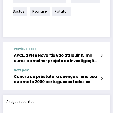
Bastos
Psoríase
Rotator
Previous post
APCL, SPH e Novartis vão atribuir 15 mil
euros ao melhor projeto de investigação
sobre leucemia mieloide crónica
Next post
Cancro da próstata: a doença silenciosa
que mata 2000 portugueses todos os
anos
Artigos recentes