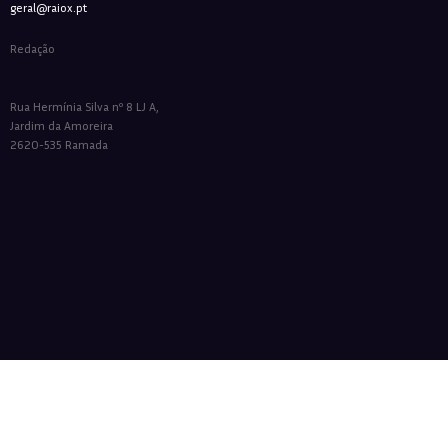
geral@raiox.pt
Redação
Rua Hermínia Silva nº 8 LJ A,
Jardim da Amoreira
2620-535 Ramada