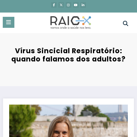
Saltar
para
o
conteúdo
Vírus Sincicial Respiratório:
quando falamos dos adultos?