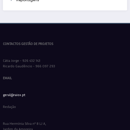
CONTACTOS GESTÃO DE PROJETOS
Cátia Jorge - 926 432 143
Ricardo Gaudêncio - 966 097 293
EMAIL
geral@raiox.pt
Redação
Rua Hermínia Silva nº 8 LJ A,
Jardim da Amoreira