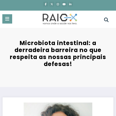
Saltar
para
o
conteúdo
Microbiota intestinal: a
derradeira barreira no que
respeita as nossas principais
defesas!