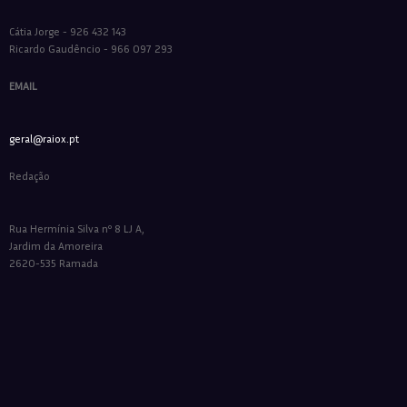
Cátia Jorge - 926 432 143
Ricardo Gaudêncio - 966 097 293
EMAIL
geral@raiox.pt
Redação
Rua Hermínia Silva nº 8 LJ A,
Jardim da Amoreira
2620-535 Ramada