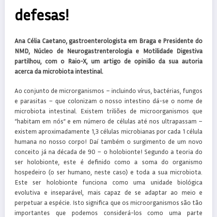
defesas!
Ana Célia Caetano, gastroenterologista em Braga e Presidente do
NMD, Núcleo de Neurogastrenterologia e Motilidade Digestiva
partilhou, com o Raio-X, um artigo de opinião da sua autoria
acerca da microbiota intestinal.
Ao conjunto de microrganismos – incluindo vírus, bactérias, fungos
e parasitas – que colonizam o nosso intestino dá-se o nome de
microbiota intestinal. Existem triliões de microorganismos que
“habitam em nós” e em número de células até nos ultrapassam –
existem aproximadamente 1,3 células microbianas por cada 1 célula
humana no nosso corpo! Daí também o surgimento de um novo
conceito já na década de 90 – o holobionte! Segundo a teoria do
ser holobionte, este é definido como a soma do organismo
hospedeiro (o ser humano, neste caso) e toda a sua microbiota.
Este ser holobionte funciona como uma unidade biológica
evolutiva e inseparável, mais capaz de se adaptar ao meio e
perpetuar a espécie. Isto significa que os microorganismos são tão
importantes que podemos considerá-los como uma parte