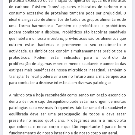
proteico excessivo ou eliminação completa de açucares e hidratos
de carbono. Existem “bons” açucares e hidratos de carbono e o
consumo excessivo de proteínas também pode ser prejudicial. O
ideal é a ingestão de alimentos de todos os grupos alimentares de
uma forma harmoniosa. Também os prebióticos e probióticos
podem combater a disbiose. Probióticos são bactérias saudáveis
que habitam o nosso intestino, pré-bióticos são os alimentos que
nutrem estas bactérias e promovem o seu crescimento e
actividade. Os simbióticos contêm simultaneamente prebióticos e
probióticos. Podem estar indicados para o controlo da
proliferação de algumas espécies menos saudáveis e aumento das
estirpes mais benéficas da nossa microbiota intestinal. Também o
transplante fecal poderá vir a ser no futuro uma arma terapêutica
para combater a disbiose intestinal em diversas patologias.
A microbiota é hoje reconhecida como sendo um órgão escondido
dentro de nós e cujo desequilíbrio pode estar na origem de muitas
patologias cada vez mais frequentes. Adotar uma dieta saudável e
equilibrada deve ser uma preocupação de todos e deve estar
presente no nosso quotidiano. Protegemos assim a microbiota
que coloniza o nosso corpo e que tão importante é para o bom
funcionamento do nosso intestino e do nosso corpo em geral.