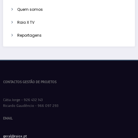
Quem somos
Raio X TV
Reportagens
CONTACTOS GESTÃO DE PROJETOS
Cátia Jorge - 926 432 143
Ricardo Gaudêncio - 966 097 293
EMAIL
geral@raiox.pt