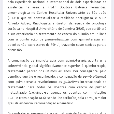
pela experiência nacional e internacional de dois especialistas de
excelência na área: a Prof.ª Doutora Gabriela Fernandes,
pneumologista no Centro Hospitalar Universitário de São João
(CHUSJ), que vai contextualizar a realidade portuguesa, e o Dr.
Alfredo Addeo, Oncologista e diretor da equipa de oncologia
torácica no Hospital Universitário de Genebra (HUG), que partilhará
a sua experiência no tratamento do cancro do pulmão em 1.ª linha
com a combinação de
pembrolizumab
com quimioterapia em
doentes não expressores de PD-L1, trazendo casos clínicos para a
discussão.
A combinação de imunoterapia com quimioterapia aporta uma
sobrevivência global significativamente superior à quimioterapia,
tratamento padrão nos últimos 40 anos. Por conseguinte, pelo
benefício que lhe é reconhecido, a combinação de
pembrolizumab
com quimioterapia revolucionou as
guidelines
internacionais de
tratamento para todos os doentes com cancro do pulmão
metastizado (excluindo-se apenas os doentes com mutações
EGFR e translocação ALK), sendo-lhe atribuído, pela ESMO, o maior
grau de evidência, recomendação e benefício.
O reembolso e consequente acesso, através do Serviço Nacional de