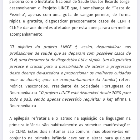
parceria com o Instituto Nacional de Saúde Doutor Ricardo Jorge,
desenvolveram o
Projeto LINCE
que, à semelhança do “Teste do
Pezinho”, apenas com uma gota de sangue permite, de forma
rápida e gratuita, diagnosticar precocemente casos de CLN1 e
CLN2 e dar aos doentes afetados por esta doença rara um melhor
acompanhamento.
“O objetivo do projeto LINCE é, assim, disponibilizar aos
profissionais de saúde que se deparam com possíveis casos de
CLN, uma ferramenta de diagnóstico útil e rápida. Um diagnóstico
precoce é crucial para a possibilidade de alterar a progressão
desta doença devastadora e proporcionar os melhores cuidados
quer ao doente, quer no acompanhamento da família”,
refere
Mónica Vasconcelos, Presidente da Sociedade Portuguesa de
Neuropediatria. “
O projeto LINCE está disponível desde 2020 para
todo o país, sendo apenas necessário requisitar o kit
,” afirma a
Neuropediatra.
A epilepsia refratária e o atraso na aquisição da linguagem na
primeira infância são habitualmente as primeiras manifestações
de CLN2. Estes dois sintomas são comuns, mas observá-los em
conjunto na primeira infância deve ser o alerta para qualquer