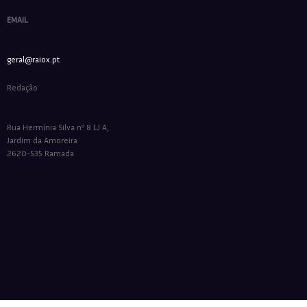
EMAIL
geral@raiox.pt
Redação
Rua Hermínia Silva nº 8 LJ A,
Jardim da Amoreira
2620-535 Ramada