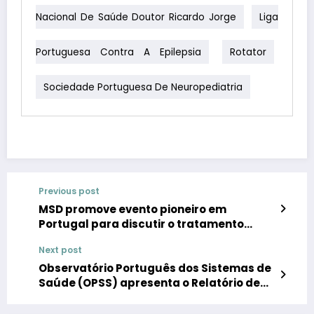
Nacional De Saúde Doutor Ricardo Jorge
Liga
Portuguesa Contra A Epilepsia
Rotator
Sociedade Portuguesa De Neuropediatria
Previous post
MSD promove evento pioneiro em
Portugal para discutir o tratamento
adjuvante do Carcinoma de Células
Next post
Renais
Observatório Português dos Sistemas de
Saúde (OPSS) apresenta o Relatório de
Primavera 2022 | 21 de junho, 09h30