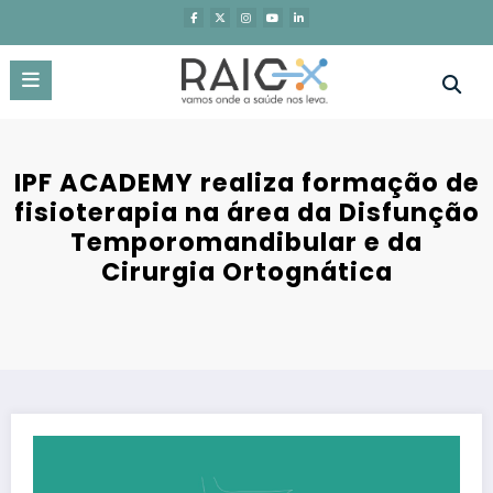
Saltar
para
o
conteúdo
IPF ACADEMY realiza formação de
fisioterapia na área da Disfunção
Temporomandibular e da
Cirurgia Ortognática