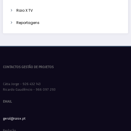
Raio X TV
Reportagens
CONTACTOS GESTÃO DE PROJETOS
Cátia Jorge - 926 432 143
Ricardo Gaudêncio - 966 097 293
EMAIL
geral@raiox.pt
Redação