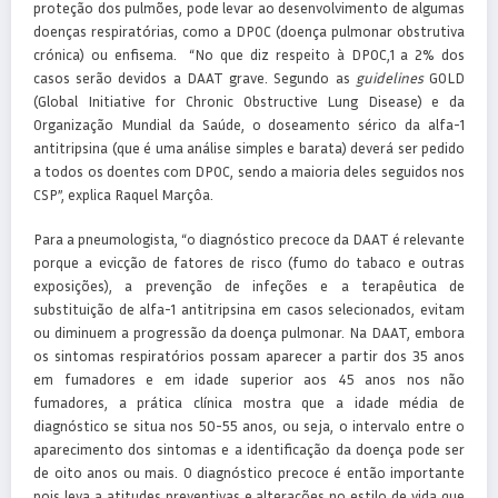
proteção dos pulmões, pode levar ao desenvolvimento de algumas
doenças respiratórias, como a DPOC (doença pulmonar obstrutiva
crónica) ou enfisema. “No que diz respeito à DPOC,1 a 2% dos
casos serão devidos a DAAT grave. Segundo as
guidelines
GOLD
(Global Initiative for Chronic Obstructive Lung Disease) e da
Organização Mundial da Saúde, o doseamento sérico da alfa-1
antitripsina (que é uma análise simples e barata) deverá ser pedido
a todos os doentes com DPOC, sendo a maioria deles seguidos nos
CSP”, explica Raquel Marçôa.
Para a pneumologista, “o diagnóstico precoce da DAAT é relevante
porque a evicção de fatores de risco (fumo do tabaco e outras
exposições), a prevenção de infeções e a terapêutica de
substituição de alfa-1 antitripsina em casos selecionados, evitam
ou diminuem a progressão da doença pulmonar. Na DAAT, embora
os sintomas respiratórios possam aparecer a partir dos 35 anos
em fumadores e em idade superior aos 45 anos nos não
fumadores, a prática clínica mostra que a idade média de
diagnóstico se situa nos 50-55 anos, ou seja, o intervalo entre o
aparecimento dos sintomas e a identificação da doença pode ser
de oito anos ou mais. O diagnóstico precoce é então importante
pois leva a atitudes preventivas e alterações no estilo de vida que