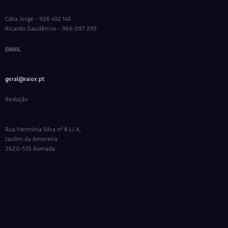
Cátia Jorge - 926 432 143
Ricardo Gaudêncio - 966 097 293
EMAIL
geral@raiox.pt
Redação
Rua Hermínia Silva nº 8 LJ A,
Jardim da Amoreira
2620-535 Ramada