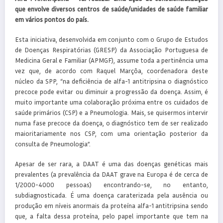
que envolve diversos centros de saúde/unidades de saúde familiar
em vários pontos do país.
Esta iniciativa, desenvolvida em conjunto com o Grupo de Estudos
de Doenças Respiratórias (GRESP) da Associação Portuguesa de
Medicina Geral e Familiar (APMGF), assume toda a pertinência uma
vez que, de acordo com Raquel Marçôa, coordenadora deste
núcleo da SPP, “na deficiência de alfa-1 antitripsina o diagnóstico
precoce pode evitar ou diminuir a progressão da doença. Assim, é
muito importante uma colaboração próxima entre os cuidados de
saúde primários (CSP) e a Pneumologia. Mais, se quisermos intervir
numa fase precoce da doença, o diagnóstico tem de ser realizado
maioritariamente nos CSP, com uma orientação posterior da
consulta de Pneumologia”.
Apesar de ser rara, a DAAT é uma das doenças genéticas mais
prevalentes (a prevalência da DAAT grave na Europa é de cerca de
1/2000-4000 pessoas) encontrando-se, no entanto,
subdiagnosticada. É uma doença caraterizada pela ausência ou
produção em níveis anormais da proteína alfa-1 antitripsina sendo
que, a falta dessa proteína, pelo papel importante que tem na