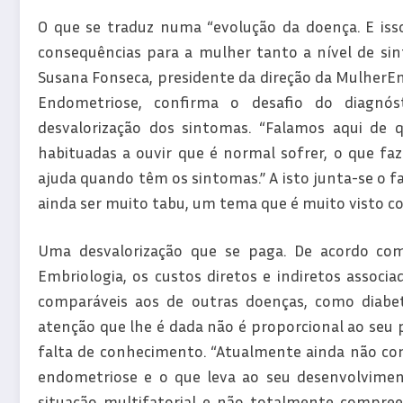
O que se traduz numa “evolução da doença. E iss
consequências para a mulher tanto a nível de sint
Susana Fonseca, presidente da direção da MulherE
Endometriose, confirma o desafio do diagnó
desvalorização dos sintomas. “Falamos aqui de 
habituadas a ouvir que é normal sofrer, o que f
ajuda quando têm os sintomas.” A isto junta-se o fa
ainda ser muito tabu, um tema que é muito visto c
Uma desvalorização que se paga. De acordo co
Embriologia, os custos diretos e indiretos assoc
comparáveis aos de outras doenças, como diabet
atenção que lhe é dada não é proporcional ao seu pe
falta de conhecimento. “Atualmente ainda não co
endometriose e o que leva ao seu desenvolviment
situação multifatorial e não totalmente compreen