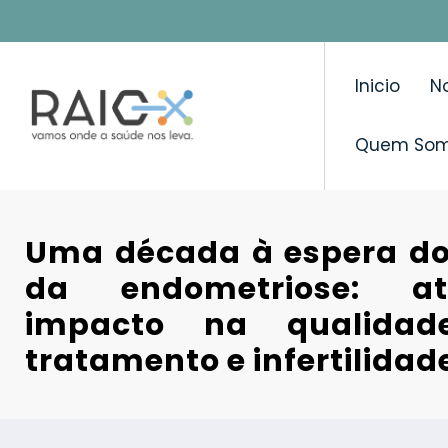
Saltar
para
o
Inicio
No
conteúdo
Quem So
Uma década à espera do
da endometriose: a
impacto na qualidad
tratamento e infertilidad