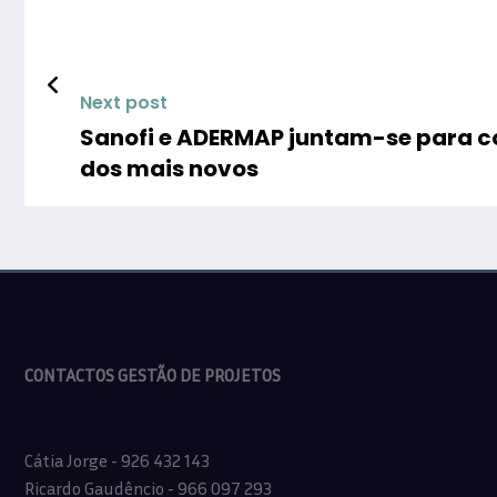
Next post
Sanofi e ADERMAP juntam-se para co
dos mais novos
CONTACTOS GESTÃO DE PROJETOS
Cátia Jorge - 926 432 143
Ricardo Gaudêncio - 966 097 293