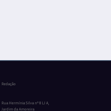
Redação
Rua Hermínia Silva nº 8 LJ A,
Jardim da Amoreira