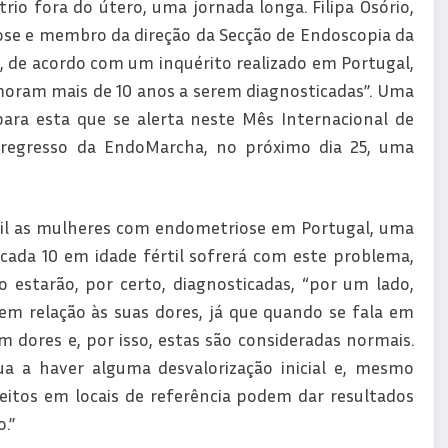
io fora do útero, uma jornada longa. Filipa Osório,
ose e membro da direção da Secção de Endoscopia da
, de acordo com um inquérito realizado em Portugal,
ram mais de 10 anos a serem diagnosticadas”. Uma
ra esta que se alerta neste Mês Internacional de
o regresso da EndoMarcha, no próximo dia 25, uma
 mil as mulheres com endometriose em Portugal, uma
cada 10 em idade fértil sofrerá com este problema,
estarão, por certo, diagnosticadas, “por um lado,
m relação às suas dores, já que quando se fala em
m dores e, por isso, estas são consideradas normais.
a a haver alguma desvalorização inicial e, mesmo
itos em locais de referência podem dar resultados
.”