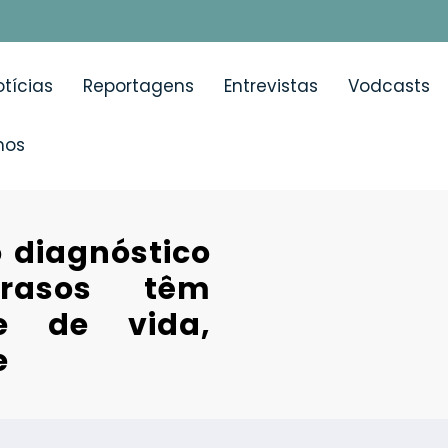
tícias
Reportagens
Entrevistas
Vodcasts
mos
 diagnóstico
trasos têm
e de vida,
e