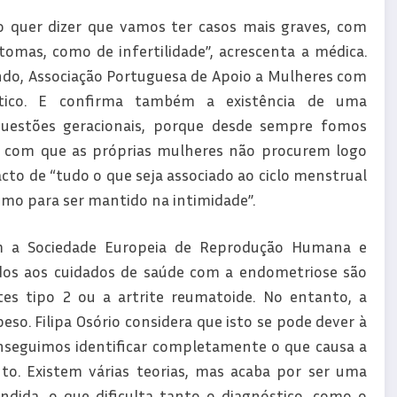
o quer dizer que vamos ter casos mais graves, com
omas, como de infertilidade”, acrescenta a médica.
ndo, Associação Portuguesa de Apoio a Mulheres com
stico. E confirma também a existência de uma
questões geracionais, porque desde sempre fomos
az com que as próprias mulheres não procurem logo
cto de “tudo o que seja associado ao ciclo menstrual
omo para ser mantido na intimidade”.
m a Sociedade Europeia de Reprodução Humana e
iados aos cuidados de saúde com a endometriose são
es tipo 2 ou a artrite reumatoide. No entanto, a
so. Filipa Osório considera que isto se pode dever à
nseguimos identificar completamente o que causa a
o. Existem várias teorias, mas acaba por ser uma
dida, o que dificulta tanto o diagnóstico, como o