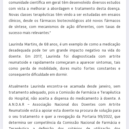
comunidade científica em geral têm desenvolvido diversos estudos
com vista a melhorar a abordagem e tratamento desta doença.
Novas classes terapêuticas têm vindo a ser estudadas em ensaios
clínicos, desde os fármacos biotecnológicos até novos fármacos
de síntese, com mecanismos de ação diferentes, com taxas de
sucesso mais relevantes.”
Laurinda Martins, de 68 anos, é um exemplo de como a medicação
desadequada pode ter um grande impacto negativo na vida do
doente. Em 2017, Laurinda foi diagnosticada com artrite
reumatoide e rapidamente começaram a aparecer sintomas, tais
como perda de mobilidade, dores muito fortes constantes e
consequente dificuldade em dormir.
Atualmente Laurinda encontra-se acamada desde janeiro, sem
tratamento adequado, pois a Comissão de Farmácia e Terapêutica
do Hospital, não aceita a dispensa do medicamento à doente. A
A.N.D.A.R – Associação Nacional dos Doentes com Artrite
Reumatoide está a apoiar esta doente na procura de solução para
o seu tratamento e quer a revogação da Portaria 99/2022, que
determina ser competência da Comissão Nacional de Farmácia e
Terapêutica a definição dos critérios de utilização dos