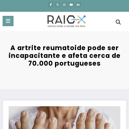
Saltar
para
o
conteúdo
A artrite reumatoide pode ser
incapacitante e afeta cerca de
70.000 portugueses