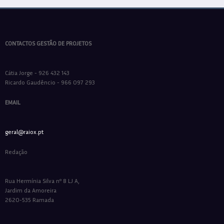
CONTACTOS GESTÃO DE PROJETOS
Cátia Jorge - 926 432 143
Ricardo Gaudêncio - 966 097 293
EMAIL
geral@raiox.pt
Redação
Rua Hermínia Silva nº 8 LJ A,
Jardim da Amoreira
2620-535 Ramada