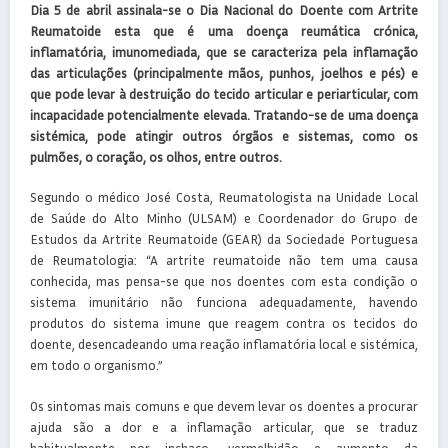
Dia 5 de abril assinala-se o Dia Nacional do Doente com Artrite
Reumatoide esta que é uma doença reumática crónica,
inflamatória, imunomediada, que se caracteriza pela inflamação
das articulações (principalmente mãos, punhos, joelhos e pés) e
que pode levar à destruição do tecido articular e periarticular, com
incapacidade potencialmente elevada. Tratando-se de uma doença
sistémica, pode atingir outros órgãos e sistemas, como os
pulmões, o coração, os olhos, entre outros.
Segundo o médico José Costa, Reumatologista na Unidade Local
de Saúde do Alto Minho (ULSAM) e Coordenador do Grupo de
Estudos da Artrite Reumatoide (GEAR) da Sociedade Portuguesa
de Reumatologia: “A artrite reumatoide não tem uma causa
conhecida, mas pensa-se que nos doentes com esta condição o
sistema imunitário não funciona adequadamente, havendo
produtos do sistema imune que reagem contra os tecidos do
doente, desencadeando uma reação inflamatória local e sistémica,
em todo o organismo.”
Os sintomas mais comuns e que devem levar os doentes a procurar
ajuda são a dor e a inflamação articular, que se traduz
habitualmente por inchaço, vermelhidão e aumento da