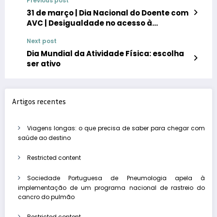
Previous post
31 de março | Dia Nacional do Doente com
AVC | Desigualdade no acesso à
reabilitação ainda é uma realidade,
Next post
alerta a Portugal AVC
Dia Mundial da Atividade Física: escolha
ser ativo
Artigos recentes
Viagens longas: o que precisa de saber para chegar com
saúde ao destino
Restricted content
Sociedade Portuguesa de Pneumologia apela à
implementação de um programa nacional de rastreio do
cancro do pulmão
Restricted content