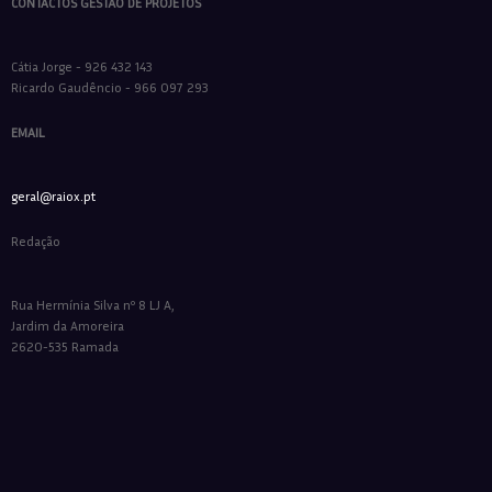
CONTACTOS GESTÃO DE PROJETOS
Cátia Jorge - 926 432 143
Ricardo Gaudêncio - 966 097 293
EMAIL
geral@raiox.pt
Redação
Rua Hermínia Silva nº 8 LJ A,
Jardim da Amoreira
2620-535 Ramada