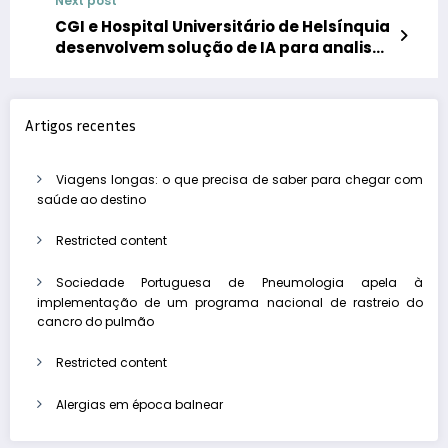
Next post
dar a conhecer a dermatite atópica
CGI e Hospital Universitário de Helsínquia
desenvolvem solução de IA para analisar
tomografias computorizadas e detetar
hemorragias cerebrais
Artigos recentes
Viagens longas: o que precisa de saber para chegar com
saúde ao destino
Restricted content
Sociedade Portuguesa de Pneumologia apela à
implementação de um programa nacional de rastreio do
cancro do pulmão
Restricted content
Alergias em época balnear