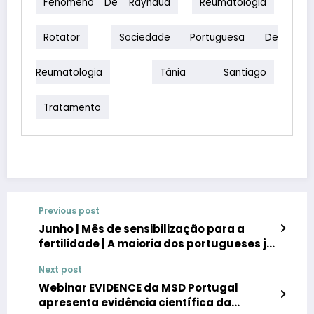
Fenómeno De Raynaud
Reumatologia
Rotator
Sociedade Portuguesa De
Reumatologia
Tânia Santiago
Tratamento
Previous post
Junho | Mês de sensibilização para a
fertilidade | A maioria dos portugueses já
ouviu falar em infertilidade, mas
Next post
desconhece causas e formas de
prevenção e preservação
Webinar EVIDENCE da MSD Portugal
apresenta evidência científica da