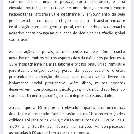
com um enorme impacto pessoal, social, económico, e uma
elevada mortalidade. Trata-se de uma doença potencialmente
incapacitante, progressiva e debilitante. O envolvimento da pele
pode resultar em dor, limitação funcional, transformação e
insatisfação com a imagem corporal, contribuindo para o impacto
negativo desta doença na qualidade de vida e na satisfação global
com a vida.”
As alterações corporais, principalmente na pele, têm impacto
negativo em muitos outros aspetos da vida diária dos pacientes. A
ES é incapacitante na área laboral e profissional, união familiar e
parental, disfunção sexual, perda do papel social e efeitos
profundos na perceção de auto que muitas vezes levam ao
isolamento social progressivo. Além disso, muitos doentes
desenvolvem complicações psicológicas, incluindo distúrbios do
sono, e sofrimento psicológico, com depressão e ansiedade.
Acresce que a ES impõe um elevado impacto económico aos
doentes e à sociedade. Numa revisão sistemática recente (dados
colhidos até janeiro de 2021), o custo anual total da ES variou de €
4.607 a € 30.797 por doente na Europa. As complicações
associadas à ES aumentam a carga económica.