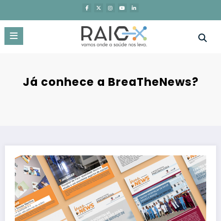
Saltar
para
o
conteúdo
Já conhece a BreaTheNews?