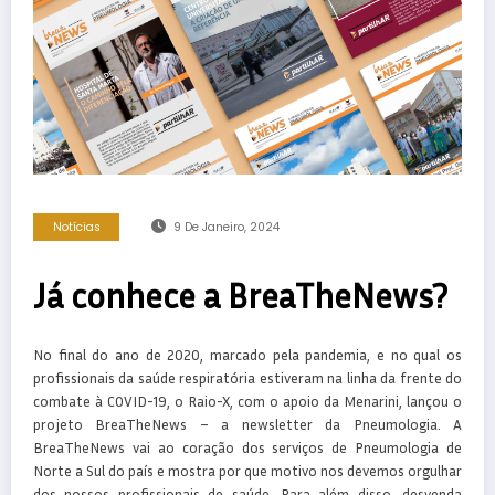
Notícias
9 De Janeiro, 2024
Já conhece a BreaTheNews?
No final do ano de 2020, marcado pela pandemia, e no qual os
profissionais da saúde respiratória estiveram na linha da frente do
combate à COVID-19, o
Raio-X
, com o apoio da
Menarini
, lançou o
projeto
BreaTheNews –
a
newsletter da Pneumologia. A
BreaTheNews
vai ao coração dos serviços de Pneumologia de
Norte a
Sul
do país e mostra por que motivo nos devemos orgulhar
dos nossos profissionais de saúde. Para além disso, desvenda