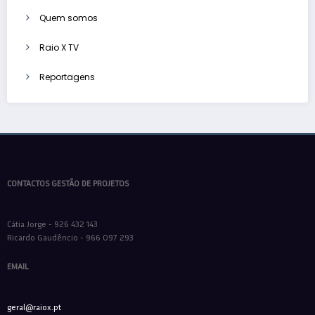
Quem somos
Raio X TV
Reportagens
CONTACTOS GESTÃO DE PROJETOS
Cátia Jorge - 926 432 143
Ricardo Gaudêncio - 966 097 293
EMAIL
geral@raiox.pt