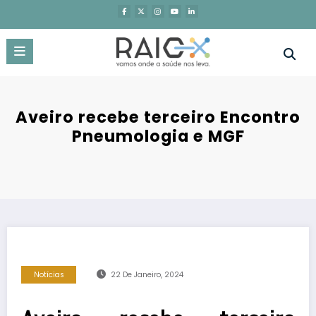
Saltar
para
o
conteúdo
Aveiro recebe terceiro Encontro
Pneumologia e MGF
Notícias
22 De Janeiro, 2024