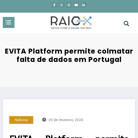
Saltar
para
o
conteúdo
EVITA Platform permite colmatar
falta de dados em Portugal
Notícias
26 De Fevereiro, 2024