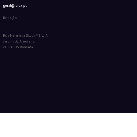
geral@raiox.pt
Redação
Rua Hermínia Silva nº 8 LJ A,
Jardim da Amoreira
2620-535 Ramada