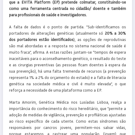
que a EVITA Platform (EP) pretende colmatar, constituindo-se
como uma ferramenta centrada no cidadão/ doente e também
para profissionais de saúde e investigadores.
A falta de dados é o ponto de partida. “Sub-identificamos os
portadores de alterações genéticas (atualmente só
20% a 30%
dos portadores estão identificados
), as opções de reprodutivas
são mal abordadas e a resposta no sistema nacional de saúde é
muito fraca”, afirma. A estas razões juntam-se “tempos de espera
inaceitáveis para o aconselhamento genético, o resultado do teste
e as cirurgias preventivas (as pessoas ficam doentes à espera da
sua prevenção), há uma falta tremenda de recursos (a prevenção
representa 1% a 2% do orçamento do estado) e a falta de literacia
genética na sociedade médica e civil é muito elevada”, o que
reforça a necessidade de uma plataforma como a EP.
Marta Amorim, Genética Médica nos Lusíadas Lisboa, realça a
importância do conhecimento do risco hereditário, que “permite a
adoção de medidas de vigilância, prevenção e profiláticas ajustadas
ao risco específico de cada utente. Como estas síndromes são
responsáveis por cancros jovens, permitem-nos salvar vidas,
porque estaremos a rastrear uma população (jovem) que