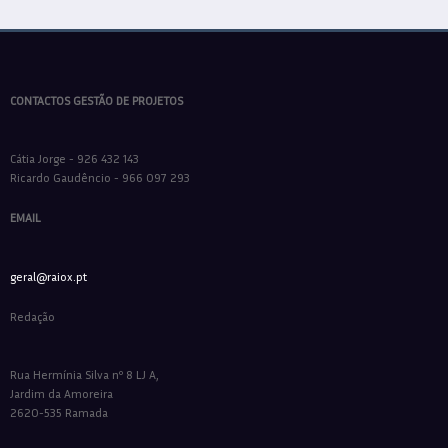
CONTACTOS GESTÃO DE PROJETOS
Cátia Jorge - 926 432 143
Ricardo Gaudêncio - 966 097 293
EMAIL
geral@raiox.pt
Redação
Rua Hermínia Silva nº 8 LJ A,
Jardim da Amoreira
2620-535 Ramada