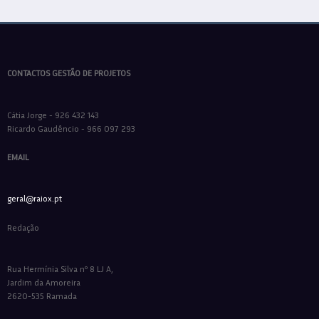
CONTACTOS GESTÃO DE PROJETOS
Cátia Jorge - 926 432 143
Ricardo Gaudêncio - 966 097 293
EMAIL
geral@raiox.pt
Redação
Rua Hermínia Silva nº 8 LJ A,
Jardim da Amoreira
2620-535 Ramada