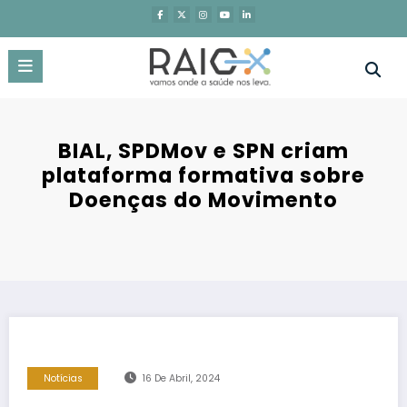
Saltar
para
o
conteúdo
BIAL, SPDMov e SPN criam
plataforma formativa sobre
Doenças do Movimento
Notícias
16 De Abril, 2024